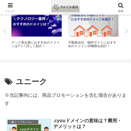
おすすめ
おすすめ
お
メニュー
検索
め
テック系企業におすすめのドメイ
不動産会社・物件サイトにおすす
教
ンは7つ！詳しく紹介！
めのドメイン20種類を紹介！
おす
ユニーク
※当記事内には、商品プロモーションを含む場合がありま
す
.cyouドメインの意味は？費用・
一般トップレベルドメイン（gTLD）
デメリットは？