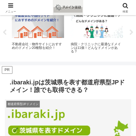
おすすめ
おすすめ
お
メニュー
検索
は6
不動産会社・物件サイトにおすす
病院・クリニックに最適なドメイ
テ
めのドメイン20種類を紹介！
ンは11個！どんなドメインがあ
ンは
る？
PR
.ibaraki.jpは茨城県を表す都道府県型JPド
メイン！誰でも取得できる？
都道府県型JPドメイン