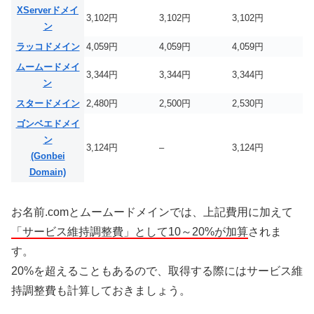
XServerドメイ
3,102円
3,102円
3,102円
ン
ラッコドメイン
4,059円
4,059円
4,059円
ムームードメイ
3,344円
3,344円
3,344円
ン
スタードメイン
2,480円
2,500円
2,530円
ゴンベエドメイ
ン
3,124円
–
3,124円
(Gonbei
Domain)
お名前.comとムームードメインでは、上記費用に加えて
「サービス維持調整費」として10～20%が加算
されま
す。
20%を超えることもあるので、取得する際にはサービス維
持調整費も計算しておきましょう。