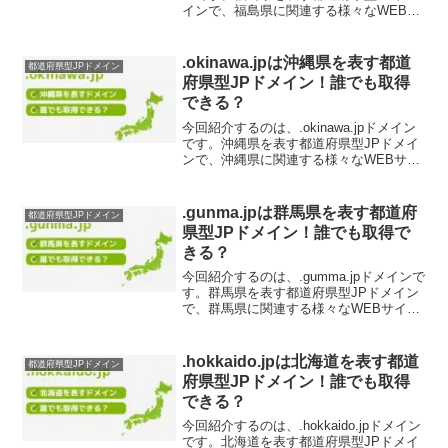
インで、福島県に関連する様々なWEBサ
イトに最適です。.fukushima.jpドメイン
の取得を検討されている方は、ぜひチェ
ックしてください。.fuku...
.okinawa.jpは沖縄県を表す都道
都道府県型JPドメイン
府県型JPドメイン！誰でも取得
できる？
今回紹介するのは、.okinawa.jpドメイン
です。沖縄県を表す都道府県型JPドメイ
ンで、沖縄県に関連する様々なWEBサイ
トに最適です。.okinawa.jpドメインの取
得を検討されている方は、ぜひチェック
してください。.okinawa....
.gunma.jpは群馬県を表す都道府
都道府県型JPドメイン
県型JPドメイン！誰でも取得で
きる？
今回紹介するのは、.gumma.jpドメインで
す。群馬県を表す都道府県型JPドメイン
で、群馬県に関連する様々なWEBサイト
に最適です。.gumma.jpドメインの取得を
検討されている方は、ぜひチェックして
ください。.gumma.jpドメイン...
.hokkaido.jpは北海道を表す都道
都道府県型JPドメイン
府県型JPドメイン！誰でも取得
できる？
今回紹介するのは、.hokkaido.jpドメイン
です。北海道を表す都道府県型JPドメイ