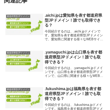
関連記事
.aichi.jpは愛知県を表す都道府県
都道府県型JPドメイン
型JPドメイン！誰でも取得でき
る？
今回紹介するのは、.aichi.jpドメインで
す。愛知県を表す都道府県型JPドメイン
で、愛知県に関連する様々なWEBサイト
に最適です。.aichi.jpドメインの取得を検
討されている方は、ぜひチェックしてく
ださい。.aichi.jpドメイン...
.yamaguchi.jpは山口県を表す都
都道府県型JPドメイン
道府県型JPドメイン！誰でも取
得できる？
今回紹介するのは、.yamaguchi.jpドメイ
ンです。山口県を表す都道府県型JPドメ
インで、山口県に関連する様々なWEBサ
イトに最適です。.yamaguchi.jpドメイン
の取得を検討されている方は、ぜひチェ
ックしてください。.yama...
.fukushima.jpは福島県を表す都
都道府県型JPドメイン
道府県型JPドメイン！誰でも取
得できる？
今回紹介するのは、.fukushima.jpドメイ
ンです。福島県を表す都道府県型JPドメ