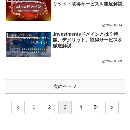
リット・取得サービスを徹底解説
2026.05.14
.investmentsドメインとは？特
一般トップレベルドメイン（gTLD）
徴、デメリット、取得サービスを
徹底解説
2026.05.09
次のページ
前
次
1
2
3
4
54
へ
へ