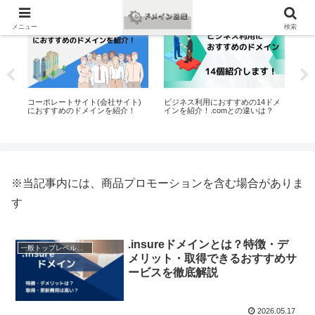
おすすめ
おすすめ
お
メニュー
検索
ン
コーポレートサイト(会社サイト)
ビジネス利用におすすめの14ドメ
飲
におすすめのドメインを紹介！
インを紹介！.comとの違いは？
のド
※当記事内には、商品プロモーションを含む場合がありま
す
.insureドメインとは？特徴・デ
一般トップレベルドメイン（gTLD）
メリット・取得できるおすすめサ
ービスを徹底解説
2026.05.17