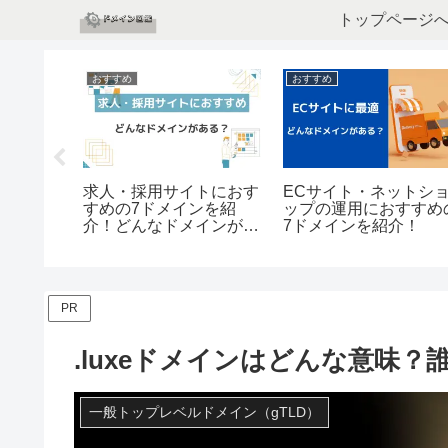
トップページ
おすすめ
おすすめ
トランに
求人・採用サイトにおす
ECサイト・ネットシ
インを
すめの7ドメインを紹
ップの運用におすすめ
介！どんなドメインがあ
7ドメインを紹介！
る？
PR
.luxeドメインはどんな意味
一般トップレベルドメイン（gTLD）