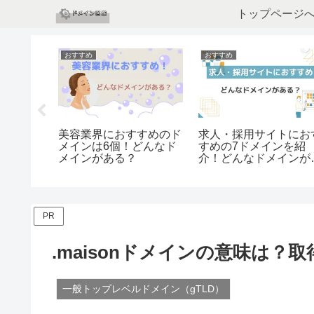
トップページ
おすすめ
おすすめ
クに最適
美容業界におすすめのド
求人・採用サイトにお
1個！ど
メインは6個！どんなド
すめの7ドメインを紹
ある？
メインがある？
介！どんなドメインが
る？
PR
.maisonドメインの意味は？
一般トップレベルドメイン（gTLD）