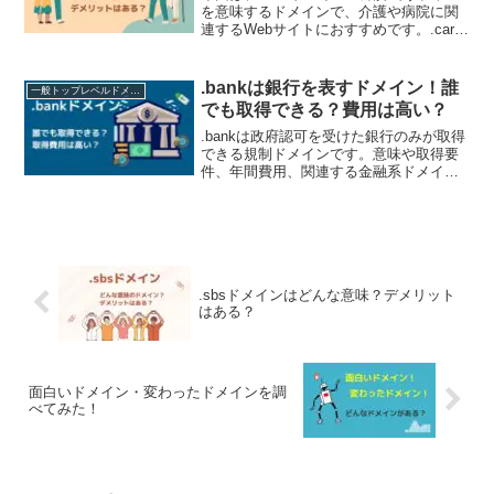
を意味するドメインで、介護や病院に関
連するWebサイトにおすすめです。.care
ドメインを検討されている方は、ぜひチ
ェックしてください。.careドメインにつ
いて.careドメインは、「面倒を見る」...
.bankは銀行を表すドメイン！誰
一般トップレベルドメイン（gTLD）
でも取得できる？費用は高い？
.bankは政府認可を受けた銀行のみが取得
できる規制ドメインです。意味や取得要
件、年間費用、関連する金融系ドメイン
との違い、信頼性の高さやフィッシング
対策としての効果まで解説します。
.sbsドメインはどんな意味？デメリット
はある？
面白いドメイン・変わったドメインを調
べてみた！