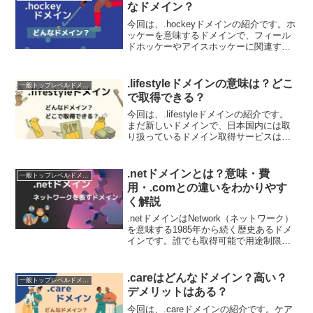
なドメイン？
今回は、.hockeyドメインの紹介です。ホ
ッケーを意味するドメインで、フィール
ドホッケーやアイスホッケーに関連する
Webサイトにおすすめです。.hockeyドメ
インを検討されている方は、ぜひチェッ
クしてください。.hockeyドメインにつ...
.lifestyleドメインの意味は？どこ
一般トップレベルドメイン（gTLD）
で取得できる？
今回は、.lifestyleドメインの紹介です。
まだ新しいドメインで、日本国内には取
り扱っているドメイン取得サービスはあ
りません。取得には、海外のサービスを
利用する必要があります。.lifestyleドメ
インの取得を検討されている方は、ぜ
.netドメインとは？意味・費
一般トップレベルドメイン（gTLD）
ひ...
用・.comとの違いをわかりやす
く解説
.netドメインはNetwork（ネットワーク）
を意味する1985年から続く歴史あるドメ
インです。誰でも取得可能で用途制限も
なし。費用・.comとの違い・おすすめ取
得サービスの比較まで徹底解説します。
.careはどんなドメイン？高い？
一般トップレベルドメイン（gTLD）
デメリットはある？
今回は、.careドメインの紹介です。ケア