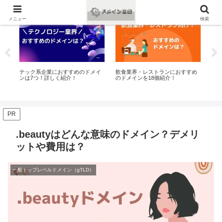
おすすめ
おすすめ
お
メニュー
検索
7ド
テック系企業におすすめのドメイ
飲食業界・レストランにおすすめ
法
が
ンは7つ！詳しく紹介！
のドメインを18個紹介！
イン
PR
.beautyはどんな意味のドメイン？デメリ
ットや費用は？
一般トップレベルドメイン（gTLD）