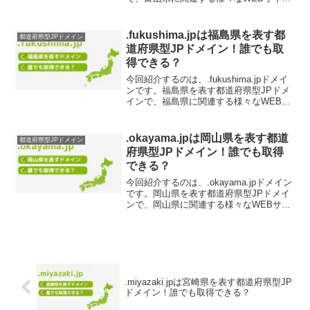
に最適です。.toyama.jpドメインの取得を
検討されている方は、ぜひチェックして
ください。.toyama.jpド...
.fukushima.jpは福島県を表す都
都道府県型JPドメイン
道府県型JPドメイン！誰でも取
得できる？
今回紹介するのは、.fukushima.jpドメイ
ンです。福島県を表す都道府県型JPドメ
インで、福島県に関連する様々なWEBサ
イトに最適です。.fukushima.jpドメイン
の取得を検討されている方は、ぜひチェ
ックしてください。.fuku...
.okayama.jpは岡山県を表す都道
都道府県型JPドメイン
府県型JPドメイン！誰でも取得
できる？
今回紹介するのは、.okayama.jpドメイン
です。岡山県を表す都道府県型JPドメイ
ンで、岡山県に関連する様々なWEBサイ
トに最適です。.okayama.jpドメインの取
得を検討されている方は、ぜひチェック
してください。.okayama....
.miyazaki.jpは宮崎県を表す都道府県型JP
ドメイン！誰でも取得できる？