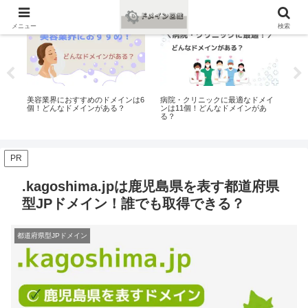
おすすめ
おすすめ
お
メニュー
検索
メ
美容業界におすすめのドメインは6
病院・クリニックに最適なドメイ
ゲ
個！どんなドメインがある？
ンは11個！どんなドメインがあ
は7
る？
PR
.kagoshima.jpは鹿児島県を表す都道府県
型JPドメイン！誰でも取得できる？
都道府県型JPドメイン