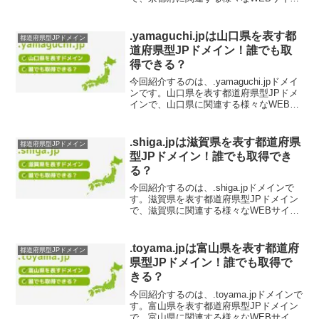
に最適です。.kyoto.jpドメインの取得を
検討されている方は、ぜひチェックして
ください。.kyoto.jpドメイン...
.yamaguchi.jpは山口県を表す都
都道府県型JPドメイン
道府県型JPドメイン！誰でも取
得できる？
今回紹介するのは、.yamaguchi.jpドメイ
ンです。山口県を表す都道府県型JPドメ
インで、山口県に関連する様々なWEBサ
イトに最適です。.yamaguchi.jpドメイン
の取得を検討されている方は、ぜひチェ
ックしてください。.yama...
.shiga.jpは滋賀県を表す都道府県
都道府県型JPドメイン
型JPドメイン！誰でも取得でき
る？
今回紹介するのは、.shiga.jpドメインで
す。滋賀県を表す都道府県型JPドメイン
で、滋賀県に関連する様々なWEBサイト
に最適です。.shiga.jpドメインの取得を
検討されている方は、ぜひチェックして
ください。.shiga.jpドメイン...
.toyama.jpは富山県を表す都道府
都道府県型JPドメイン
県型JPドメイン！誰でも取得で
きる？
今回紹介するのは、.toyama.jpドメインで
す。富山県を表す都道府県型JPドメイン
で、富山県に関連する様々なWEBサイト