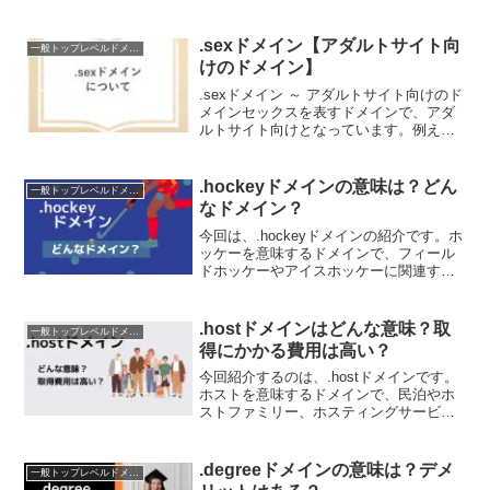
.sexドメイン【アダルトサイト向
一般トップレベルドメイン（gTLD）
けのドメイン】
.sexドメイン ～ アダルトサイト向けのド
メインセックスを表すドメインで、アダ
ルトサイト向けとなっています。例え
ば、アダルト動画配信サイトやアダルト
コンテンツ・アダルトグッズの販売サイ
トに最適です。ただ、セックスというの
.hockeyドメインの意味は？どん
一般トップレベルドメイン（gTLD）
決して敬遠される行...
なドメイン？
今回は、.hockeyドメインの紹介です。ホ
ッケーを意味するドメインで、フィール
ドホッケーやアイスホッケーに関連する
Webサイトにおすすめです。.hockeyドメ
インを検討されている方は、ぜひチェッ
クしてください。.hockeyドメインにつ...
.hostドメインはどんな意味？取
一般トップレベルドメイン（gTLD）
得にかかる費用は高い？
今回紹介するのは、.hostドメインです。
ホストを意味するドメインで、民泊やホ
ストファミリー、ホスティングサービス
のWEBサイトに最適です。.hostドメイン
の取得を検討されている方は、ぜひチェ
ックしてください。.hostドメインについ
.degreeドメインの意味は？デメ
一般トップレベルドメイン（gTLD）
て....