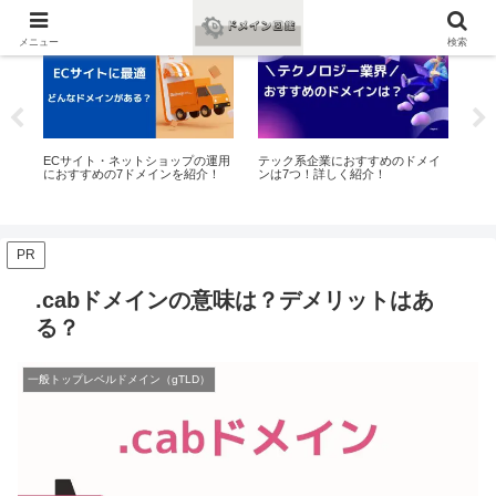
おすすめ
おすすめ
お
メニュー
検索
ン
ECサイト・ネットショップの運用
テック系企業におすすめのドメイ
コー
におすすめの7ドメインを紹介！
ンは7つ！詳しく紹介！
に
PR
.cabドメインの意味は？デメリットはあ
る？
一般トップレベルドメイン（gTLD）