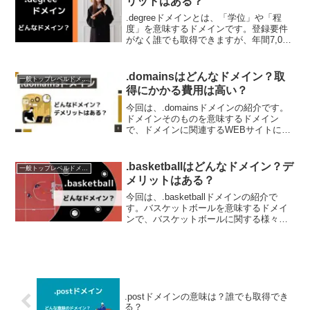
リットはある？
.degreeドメインとは、「学位」や「程
度」を意味するドメインです。登録要件
がなく誰でも取得できますが、年間7,000
円以上かかるため、ドメインとしては高
額です。.degreeドメインの取得を検討さ
れている方は、ぜひチェックしてくださ
.domainsはどんなドメイン？取
一般トップレベルドメイン（gTLD）
い。...
得にかかる費用は高い？
今回は、.domainsドメインの紹介です。
ドメインそのものを意味するドメイン
で、ドメインに関連するWEBサイトに最
適です。.domainsドメインの取得を検討
されている方は、ぜひチェックしてくだ
さい。.domainsドメインについて.do...
.basketballはどんなドメイン？デ
一般トップレベルドメイン（gTLD）
メリットはある？
今回は、.basketballドメインの紹介で
す。バスケットボールを意味するドメイ
ンで、バスケットボールに関する様々な
場面で利用できます。.basketballドメイ
ンを検討されている方は、ぜひチェック
してください。.basketballド...
.postドメインの意味は？誰でも取得でき
る？